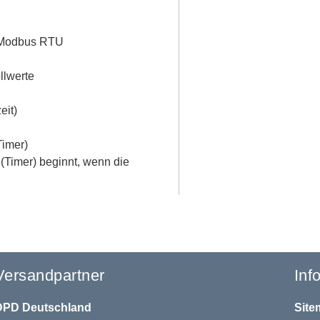
t Modbus RTU
llwerte
eit)
Timer)
(Timer) beginnt, wenn die
Versandpartner
Inf
DPD
Deutschland
Site