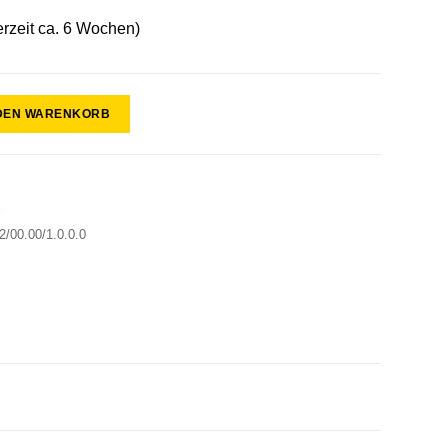
erzeit ca. 6 Wochen)
 DEN WARENKORB
r
/00.00/1.0.0.0
0