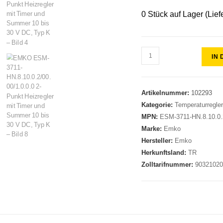
0 Stück auf Lager (Lief
IN
Artikelnummer:
102293
Kategorie:
Temperaturregle
MPN:
ESM-3711-HN.8.10.0.2
Marke:
Emko
Hersteller:
Emko
Herkunftsland:
TR
Zolltarifnummer:
9032102