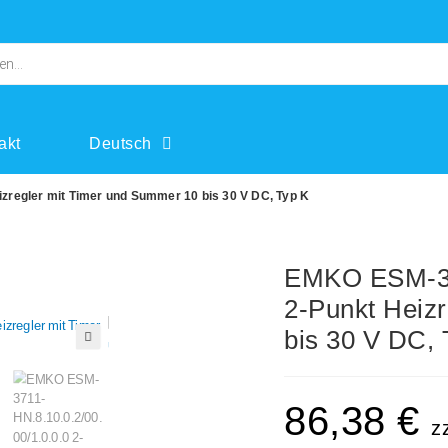
akt
Deutsch
zregler mit Timer und Summer 10 bis 30 V DC, Typ K
EMKO ESM-371
2-Punkt Heiz
bis 30 V DC, 
🔍
86,38
€
z