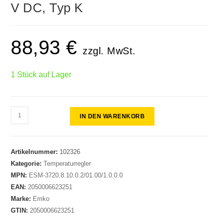
V DC, Typ K
88,93
€
zzgl. MwSt.
1 Stück auf Lager
IN DEN WARENKORB
Artikelnummer:
102326
Kategorie:
Temperaturregler
MPN:
ESM-3720.8.10.0.2/01.00/1.0.0.0
EAN:
2050006623251
Marke:
Emko
GTIN:
2050006623251