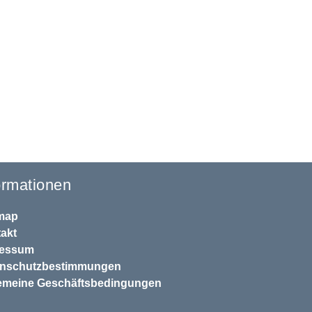
ormationen
map
akt
ressum
enschutzbestimmungen
emeine Geschäftsbedingungen