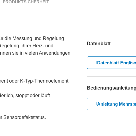
PRODUKTSICHERHEIT
für die Messung und Regelung
Datenblatt
egelung, ihrer Heiz- und
önnen sie in vielen Anwendungen
Datenblatt Englis
ent oder K-Typ-Thermoelement
Bedienungsanleitun
rlich, stoppt oder läuft
Anleitung Mehrsp
m Sensordefektstatus.