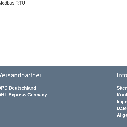
t Modbus RTU
Versandpartner
Inf
DPD
Deutschland
Site
DHL
Express Germany
Kont
Imp
Dat
Allg