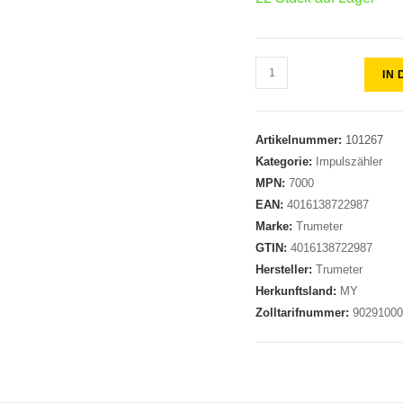
IN
Artikelnummer:
101267
Kategorie:
Impulszähler
MPN:
7000
EAN:
4016138722987
Marke:
Trumeter
GTIN:
4016138722987
Hersteller:
Trumeter
Herkunftsland:
MY
Zolltarifnummer:
9029100