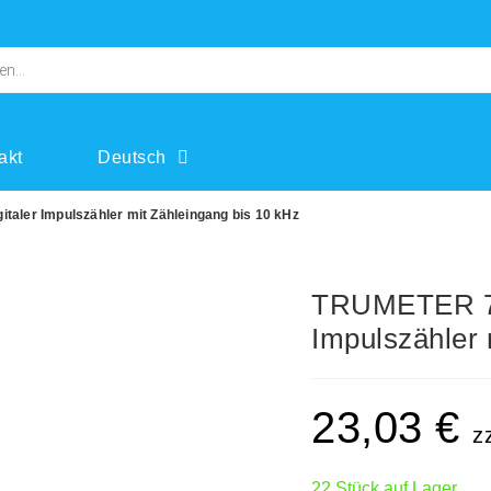
akt
Deutsch
italer Impulszähler mit Zähleingang bis 10 kHz
TRUMETER 700
Impulszähler 
23,03
€
z
22 Stück auf Lager