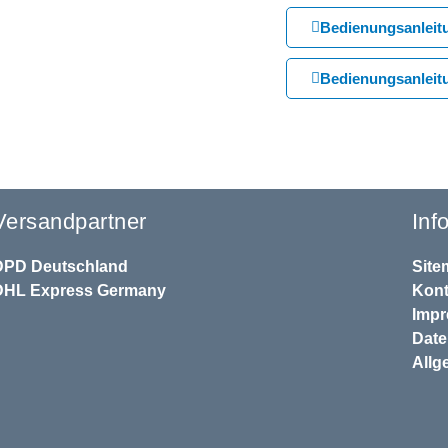
Bedienungsanleit
Bedienungsanleit
Versandpartner
Inf
DPD
Deutschland
Site
DHL
Express Germany
Kont
Imp
Dat
Allg