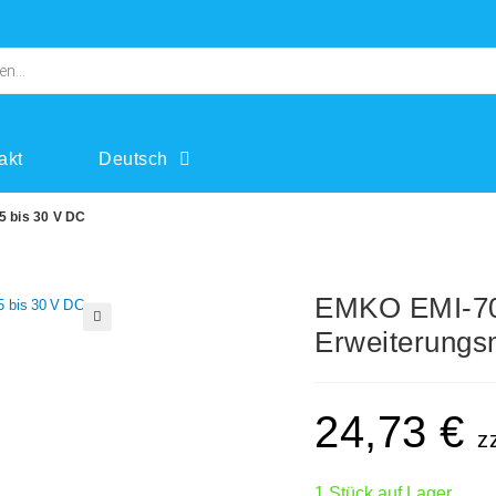
akt
Deutsch
5 bis 30 V DC
EMKO EMI-70
Erweiterungsm
🔍
24,73
€
z
1 Stück auf Lager