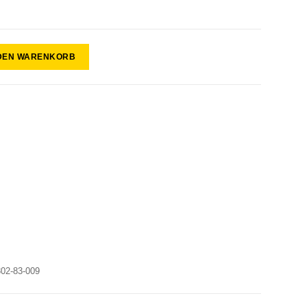
 DEN WARENKORB
0
302-83-009