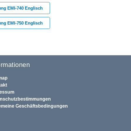
ung EMI-740 Englisch
ung EMI-750 Englisch
ormationen
map
akt
ressum
enschutzbestimmungen
emeine Geschäftsbedingungen