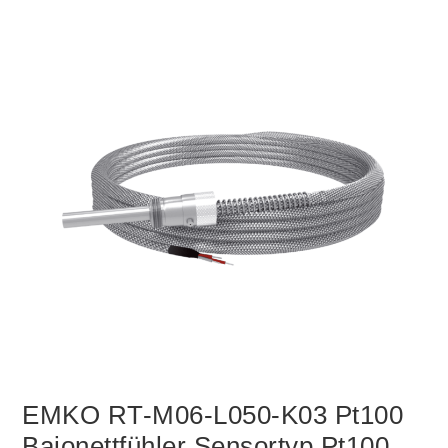
EMKO RT-M06-L050-K03 Pt100
Bajonettfühler Sensortyp Pt100