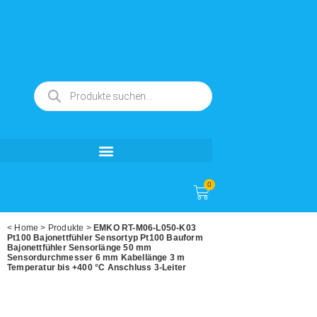
0
<
Home
>
Produkte
>
EMKO RT-M06-L050-K03
Pt100 Bajonettfühler Sensortyp Pt100 Bauform
Bajonettfühler Sensorlänge 50 mm
Sensordurchmesser 6 mm Kabellänge 3 m
Temperatur bis +400 °C Anschluss 3-Leiter