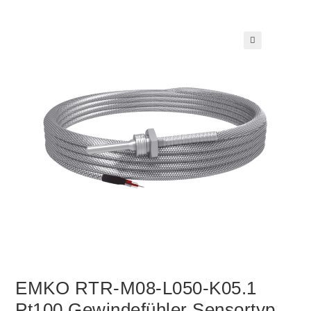
🔍
EMKO RTR-M08-L050-K05.1
Pt100 Gewindefühler Sensortyp