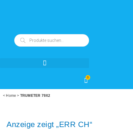
0
<
Home
>
TRUMETER 79X2
Anzeige zeigt „ERR CH“