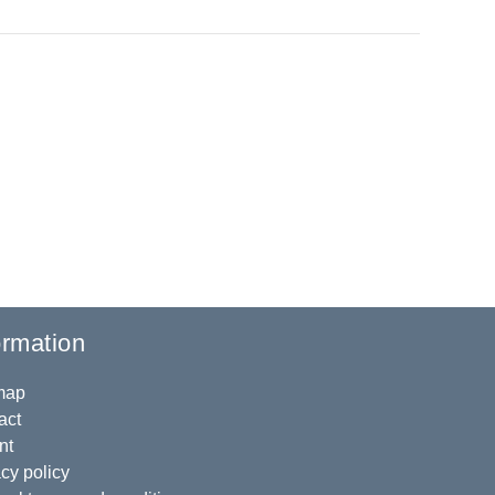
ormation
map
act
nt
cy policy