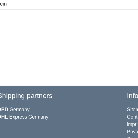
nein
Shipping partners
Inf
DPD
Germany
Site
DHL
Express Germany
Cont
Impri
Priva