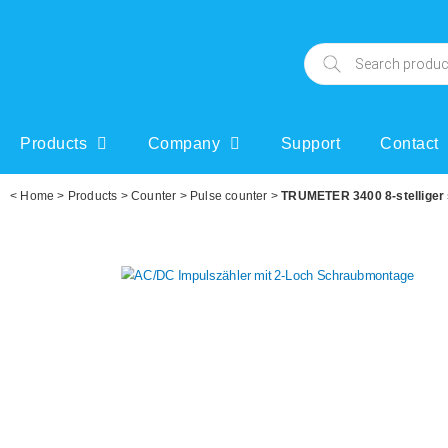
Products
Company
Support
Contact
<
Home
>
Products
>
Counter
>
Pulse counter
>
TRUMETER 3400 8-stelliger