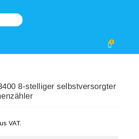
0
0 8-stelliger selbstversorgter
enzähler
lus VAT.