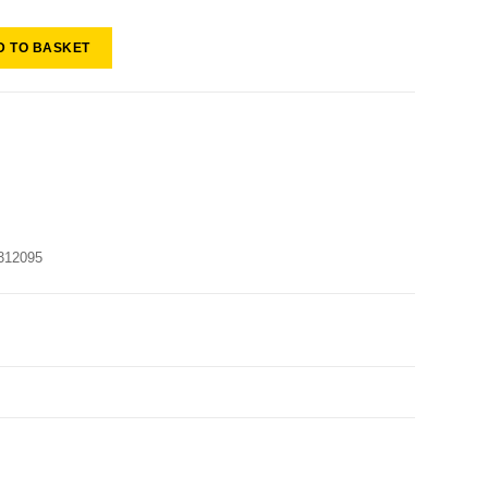
D TO BASKET
312095