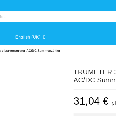
English (UK)
 selbstversorgter AC/DC Summenzähler
TRUMETER 340
AC/DC Summ
31,04
€
p