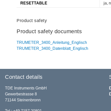
RESETTABLE
ja, 
Product safety
Product safety documents
TRUMETER_3400_Anleitung_Englisch
TRUMETER_3400_Datenblatt_Englisch
Contact details
TDE Instruments GmbH
Gewerbestrasse 8
71144 Steinenbronn
Tel.: +49 7157 20801