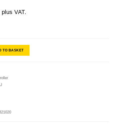
plus VAT.
D TO BASKET
oller
EU
321020