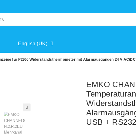
English (UK)
eige für Pt100 Widerstandsthermometer mit Alarmausgängen 24 V AC/DC,
EMKO CHANN
Temperaturan
Widerstandst
Alarmausgäng
🔍
USB + RS23