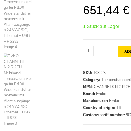
651,44
€
1 Stück auf Lager
AD
SKU:
103225
Category:
Temperature contr
MPN:
CHANNEL8-N.2.R.2
Brand:
Emko
Manufacturer:
Emko
Country of origin:
TR
Customs tariff number:
90