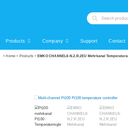
Products
Company
Support
Contact
<
Home
>
Products
>
EMKO CHANNEL8-N.2.R.2EU Mehrkanal Temperaturanz